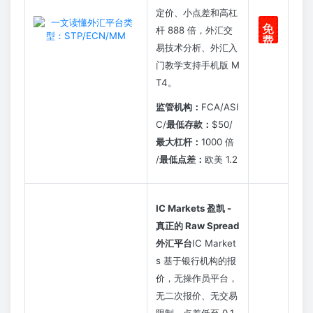
定价、小点差和高杠
免
杆 888 倍，外汇交
费
易技术分析、外汇入
注
册
门教学支持手机版 M
T4。
监管机构：
FCA/ASI
C/
最低存款：
$50/
最大杠杆：
1000 倍
/
最低点差：
欧美 1.2
IC Markets 盈凯 -
真正的 Raw Spread
外汇平台
IC Market
s 基于银行机构的报
价，无操作员平台，
无二次报价、无交易
限制、点差低至 0.1