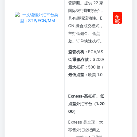
管牌照。提供 22 家
国际银行即时报价，
免
具有超强流动性。E
费
CN 撮合成交模式，
注
册
主打低佣金、低点
差、订单快速执行。
监管机构：
FCA/ASI
C/
最低存款：
$200/
最大杠杆：
500 倍 /
最低点差：
欧美 1.0
Exness-
高杠杆、低
点差外汇平台（
1:20
00
）
Exness 是全球十大
零售外汇经纪商之