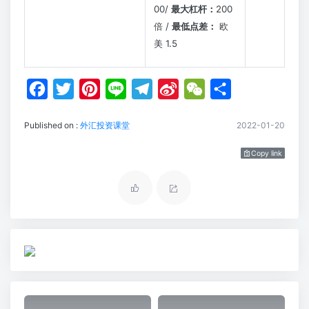
00/
最大杠杆：
200
倍 /
最低点差：
欧
美 1.5
F
T
P
L
T
S
W
S
a
w
i
i
e
i
e
h
Published on :
外汇投资课堂
2022-01-20
c
i
n
n
l
n
C
a
e
t
t
e
e
a
h
r
Copy link
b
t
e
g
W
a
e
o
e
r
r
e
t
o
r
e
a
i
k
s
m
b
t
o