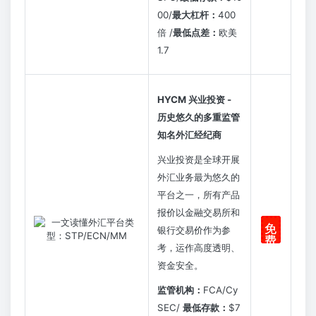
00/
最大杠杆：
400
倍 /
最低点差：
欧美
1.7
HYCM 兴业投资 -
历史悠久的多重监管
知名外汇经纪商
兴业投资是全球开展
外汇业务最为悠久的
平台之一，所有产品
报价以金融交易所和
免
银行交易价作为参
费
考，运作高度透明、
注
册
资金安全。
监管机构：
FCA/Cy
SEC/
最低存款：
$7