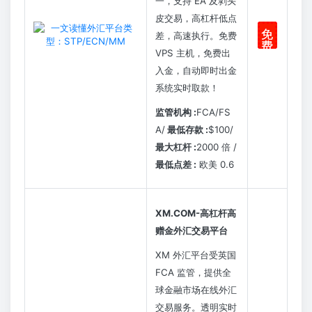
一，支持 EA 及剥头
皮交易，高杠杆低点
免
差，高速执行。免费
费
VPS 主机，免费出
注
册
入金，自动即时出金
系统实时取款！
监管机构
:
FCA/FS
A/
最低存款
:
$100/
最大杠杆
:
2000 倍 /
最低点差
:
欧美 0.6
XM.COM-
高杠杆高
赠金外汇交易平台
XM 外汇平台受英国
FCA 监管，提供全
球金融市场在线外汇
交易服务。透明实时