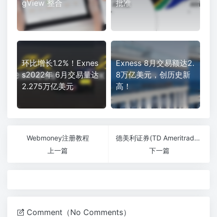
gView 整合
批准
环比增长1.2%！Exnes
Exness 8月交易额达2.
s2022年 6月交易量达
8万亿美元，创历史新
2.275万亿美元
高！
Webmoney注册教程
德美利证券(TD Ameritrade)开户
上一篇
下一篇
Comment（No Comments）