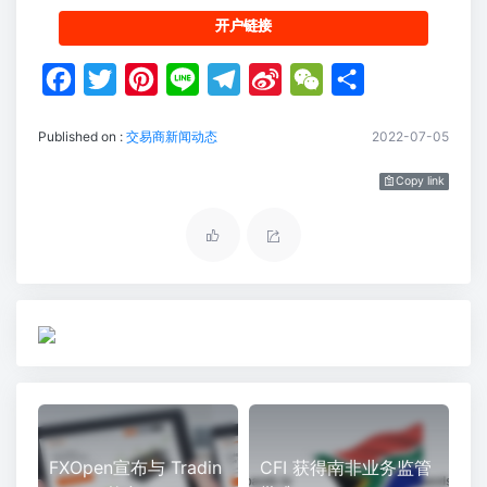
开户链接
F
T
P
L
T
S
W
S
a
w
i
i
e
i
e
h
Published on :
交易商新闻动态
2022-07-05
c
i
n
n
l
n
C
a
e
t
t
e
e
a
h
r
Copy link
b
t
e
g
W
a
e
o
e
r
r
e
t
o
r
e
a
i
k
s
m
b
t
o
FXOpen宣布与 Tradin
CFI 获得南非业务监管