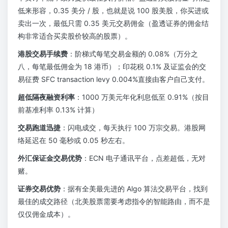
低来形容，0.35 美分 / 股，也就是说 100 股美股，你买进或
卖出一次，最低只需 0.35 美元交易佣金（盈透证券的佣金结
构非常适合买卖股价较高的股票）。
港股交易手续费
：阶梯式每笔交易金额的 0.08%（万分之
八，每笔最低佣金为 18 港币）；印花税 0.1% 及证监会的交
易征费 SFC transaction levy 0.004%直接由客户自己支付。
超低隔夜融资利率
：1000 万美元年化利息低至 0.91%（按目
前基准利率 0.13% 计算）
交易跑道迅捷
：闪电成交，每天执行 100 万宗交易。港股网
络延迟在 50 毫秒或 0.05 秒左右。
外汇保证金交易优势
：ECN 电子通讯平台，点差超低，无对
赌。
证券交易优势
：据有全美最先进的 Algo 算法交易平台，找到
最佳的成交路径（北美股票需要考虑指令的智能路由，而不是
仅仅佣金成本）。