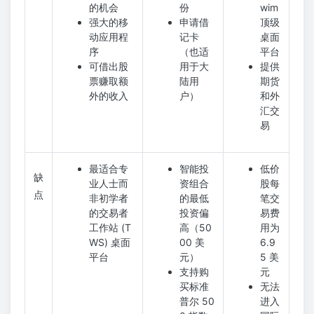
的机会
份
wim
强大的移
申请借
顶级
动应用程
记卡
桌面
序
（也适
平台
可借出股
用于大
提供
票赚取额
陆用
期货
外的收入
户）
和外
汇交
易
最适合专
智能投
低价
缺
业人士而
资组合
股每
点
非初学者
的最低
笔交
的交易者
投资偏
易费
工作站 (T
高（50
用为
WS) 桌面
00 美
6.9
平台
元）
5 美
支持购
元
买标准
无法
普尔 50
进入