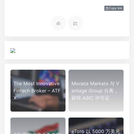
e
t
t
e
e
a
h
r
Copy link
b
t
e
g
W
a
e
o
e
r
r
e
t
o
r
e
a
i
k
s
m
b
t
o
The Most Innovative
Moneta Markets 与 V
Fintech Broker – ATF
antage Group 分离，
X
获得 ASIC 许可证
eToro 以 5000 万美元