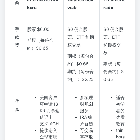
商
kers
wab
rade
手
股票 $0.00
$0 佣金股
$0 佣金股
续
票、ETF 和期
票、ETF
期权（每份合
费
权交易
和期权交
约）$0.65
易
期权（每份合
约）$0.65
期权（每
期货（每份合
份合约）$
约）： $2.25
0.65
美国客户
多项理
适合
优
可申请 IB
财规划
初学
点
KR 万事达
服务
者的
借记卡，
IRA 账
优质
支持 ACH
户首选
教育
提供进入
可交易
thin
全球市场
零碎股
kors