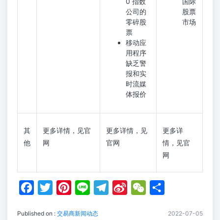
0 指数
国际
公司的
股票
零碎股
市场
票
移动应
用程序
缺乏警
报和实
时流媒
体报价
其
更多详情，见官
更多详情，见
更多详
他
网
官网
情，见官
网
F
T
P
L
T
S
W
S
a
w
i
i
e
i
e
h
Published on :
交易商新闻动态
2022-07-05
c
i
n
n
l
n
C
a